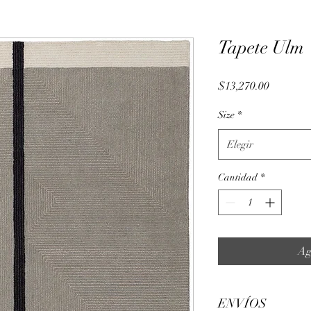
Tapete Ulm
Precio
$13,270.00
Size
*
Elegir
Cantidad
*
Ag
ENVÍOS