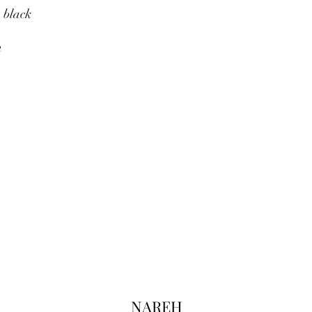
, black
n
NAREH