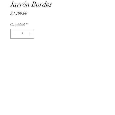
Jarrón Bordøs
Precio
$3,700.00
Cantidad
*
Agregar al carrito
Jarrón de vidrio entintado en
color negro con follaje artificial
de cerezo blanco
NAREH